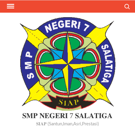
Skip
Search
to
content
𝐒𝐌𝐏 𝐍𝐄𝐆𝐄𝐑𝐈 7 𝐒𝐀𝐋𝐀𝐓𝐈𝐆𝐀
𝐒𝐈𝐀𝐏 (Santun,Iman,Asri,Prestasi)