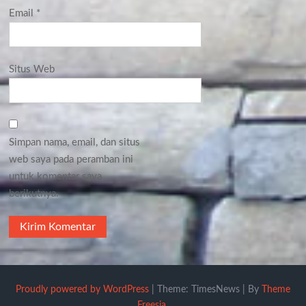
Email
*
Situs Web
Simpan nama, email, dan situs
web saya pada peramban ini
untuk komentar saya
berikutnya.
Proudly powered by WordPress
|
Theme: TimesNews
|
By
Theme
Freesia
.