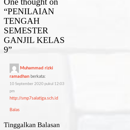
One thought on
“
PENILAIAN
TENGAH
SEMESTER
GANJIL KELAS
9
”
Muhammad rizki
ramadhan
berkata:
10 September 2020 pukul 12:03
pm
http://smp7salatiga.sch.id
Balas
Tinggalkan Balasan