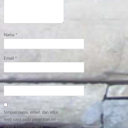
Nama
*
Email
*
Situs Web
Simpan nama, email, dan situs
web saya pada peramban ini
untuk komentar saya