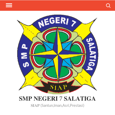
Search
𝐒𝐌𝐏 𝐍𝐄𝐆𝐄𝐑𝐈 7 𝐒𝐀𝐋𝐀𝐓𝐈𝐆𝐀
𝐒𝐈𝐀𝐏 (Santun,Iman,Asri,Prestasi)