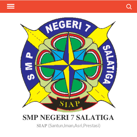
Skip
Search
to
content
𝐒𝐌𝐏 𝐍𝐄𝐆𝐄𝐑𝐈 7 𝐒𝐀𝐋𝐀𝐓𝐈𝐆𝐀
𝐒𝐈𝐀𝐏 (Santun,Iman,Asri,Prestasi)