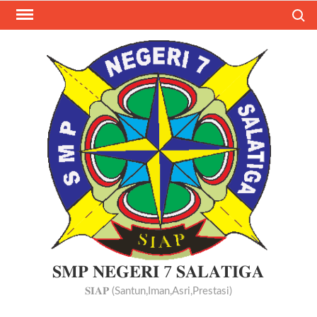
Skip
Search
to
content
𝐒𝐌𝐏 𝐍𝐄𝐆𝐄𝐑𝐈 7 𝐒𝐀𝐋𝐀𝐓𝐈𝐆𝐀
𝐒𝐈𝐀𝐏 (Santun,Iman,Asri,Prestasi)