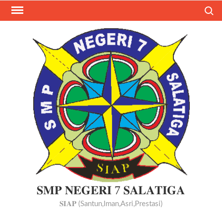
Search
𝐒𝐌𝐏 𝐍𝐄𝐆𝐄𝐑𝐈 7 𝐒𝐀𝐋𝐀𝐓𝐈𝐆𝐀
𝐒𝐈𝐀𝐏 (Santun,Iman,Asri,Prestasi)