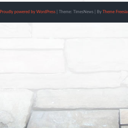
Proudly powered by WordPress
|
Theme: TimesNews
|
By
Theme Freesia