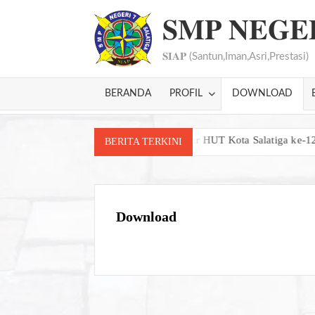
Skip
𝐒𝐌𝐏 𝐍𝐄𝐆𝐄
to
content
𝐒𝐈𝐀𝐏 (Santun,Iman,Asri,Prestasi)
BERANDA
PROFIL
DOWNLOAD
emukau dalam Festival Seni dan Bazar HUT Kota Salatiga ke-1276
BERITA TERKINI
Download