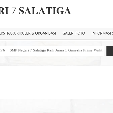
𝐈 7 𝐒𝐀𝐋𝐀𝐓𝐈𝐆𝐀
EKSTRAKURIKULER & ORGANISASI
GALERI FOTO
INFORMASI 
SMP Negeri 7 Salatiga Raih Juara 1 Ganesha Prime Walikota Cup 2