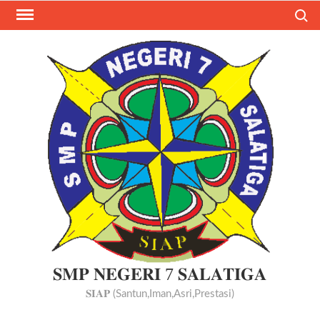
Skip
Search
to
content
𝐒𝐌𝐏 𝐍𝐄𝐆𝐄𝐑𝐈 7 𝐒𝐀𝐋𝐀𝐓𝐈𝐆𝐀
𝐒𝐈𝐀𝐏 (Santun,Iman,Asri,Prestasi)