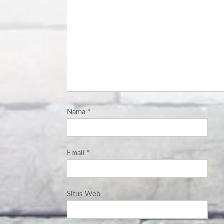
Nama
*
Email
*
Situs Web