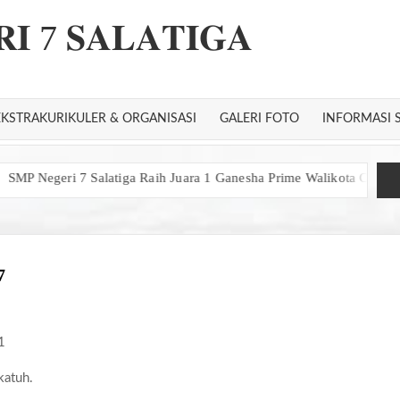
𝐈 7 𝐒𝐀𝐋𝐀𝐓𝐈𝐆𝐀
EKSTRAKURIKULER & ORGANISASI
GALERI FOTO
INFORMASI 
ri 7 Salatiga Raih Juara 1 Ganesha Prime Walikota Cup 2026
Lay
7
1
katuh.