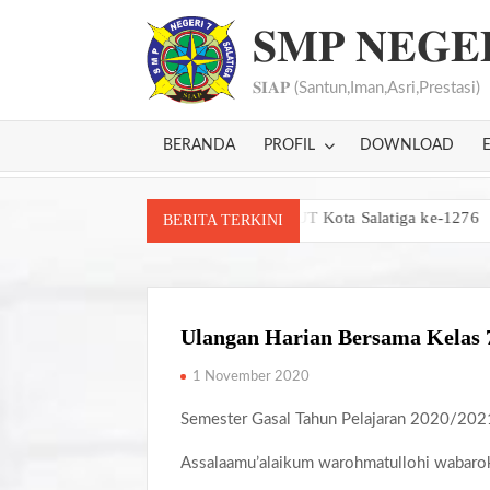
Skip
𝐒𝐌𝐏 𝐍𝐄𝐆𝐄
to
content
𝐒𝐈𝐀𝐏 (Santun,Iman,Asri,Prestasi)
BERANDA
PROFIL
DOWNLOAD
alam Festival Seni dan Bazar HUT Kota Salatiga ke-1276
SMP Nege
BERITA TERKINI
Ulangan Harian Bersama Kelas 
1 November 2020
Semester Gasal Tahun Pelajaran 2020/202
Assalaamu’alaikum warohmatullohi wabaro