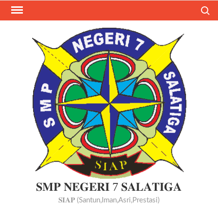
Skip
Search
to
content
𝐒𝐌𝐏 𝐍𝐄𝐆𝐄𝐑𝐈 7 𝐒𝐀𝐋𝐀𝐓𝐈𝐆𝐀
𝐒𝐈𝐀𝐏 (Santun,Iman,Asri,Prestasi)