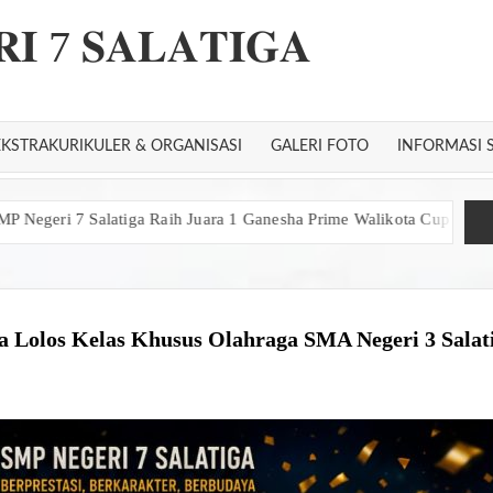
𝐈 7 𝐒𝐀𝐋𝐀𝐓𝐈𝐆𝐀
EKSTRAKURIKULER & ORGANISASI
GALERI FOTO
INFORMASI 
atiga Raih Juara 1 Ganesha Prime Walikota Cup 2026
Layar Persah
ga Lolos Kelas Khusus Olahraga SMA Negeri 3 Salat