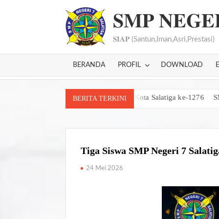
𝐒𝐌𝐏 𝐍𝐄𝐆𝐄
𝐒𝐈𝐀𝐏 (Santun,Iman,Asri,Prestasi)
BERANDA
PROFIL
DOWNLOAD
ival Seni dan Bazar HUT Kota Salatiga ke-1276
SMP Negeri 7 Sal
BERITA TERKINI
Tiga Siswa SMP Negeri 7 Salati
24 Mei 2026