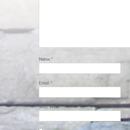
Nama
*
Email
*
Situs Web