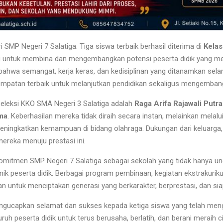
MP Negeri 7 Salatiga. Tiga siswa terbaik berhasil diterima di
Kela
 untuk membina dan mengembangkan potensi peserta didik yang memi
a bahwa semangat, kerja keras, dan kedisiplinan yang ditanamkan sela
atan terbaik untuk melanjutkan pendidikan sekaligus mengembangka
seleksi KKO SMA Negeri 3 Salatiga adalah
Raga Arifa Rajawali Putr
ama
. Keberhasilan mereka tidak diraih secara instan, melainkan melalu
eningkatkan kemampuan di bidang olahraga. Dukungan dari keluarga, 
ereka menuju prestasi ini.
mitmen SMP Negeri 7 Salatiga sebagai sekolah yang tidak hanya ung
 peserta didik. Berbagai program pembinaan, kegiatan ekstrakuriku
 untuk menciptakan generasi yang berkarakter, berprestasi, dan siap
mengucapkan selamat dan sukses kepada ketiga siswa yang telah m
uruh peserta didik untuk terus berusaha, berlatih, dan berani meraih c