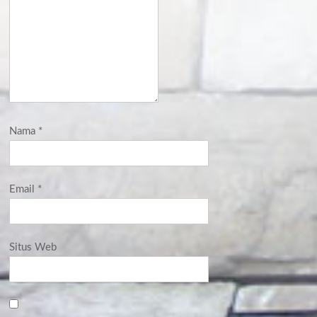
Nama
*
Email
*
Situs Web