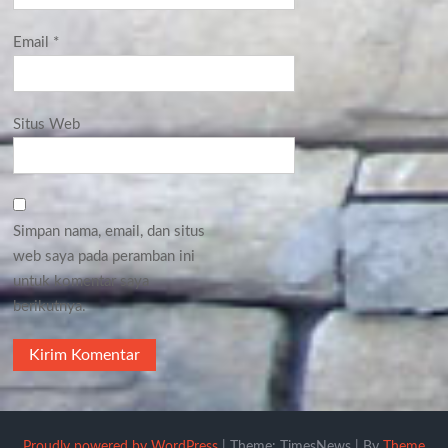
Email
*
Situs Web
Simpan nama, email, dan situs
web saya pada peramban ini
untuk komentar saya
berikutnya.
Proudly powered by WordPress
|
Theme: TimesNews
|
By
Theme