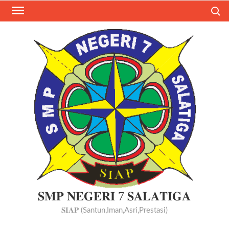
Skip
Search
to
content
𝐒𝐌𝐏 𝐍𝐄𝐆𝐄𝐑𝐈 7 𝐒𝐀𝐋𝐀𝐓𝐈𝐆𝐀
𝐒𝐈𝐀𝐏 (Santun,Iman,Asri,Prestasi)