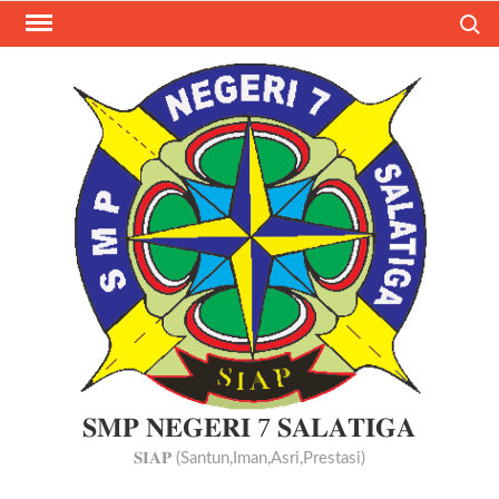
Skip
Search
to
content
𝐒𝐌𝐏 𝐍𝐄𝐆𝐄𝐑𝐈 7 𝐒𝐀𝐋𝐀𝐓𝐈𝐆𝐀
𝐒𝐈𝐀𝐏 (Santun,Iman,Asri,Prestasi)