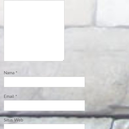
Nama
*
Email
*
Situs Web