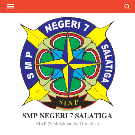
Skip
Search
to
content
𝐒𝐌𝐏 𝐍𝐄𝐆𝐄𝐑𝐈 7 𝐒𝐀𝐋𝐀𝐓𝐈𝐆𝐀
𝐒𝐈𝐀𝐏 (Santun,Iman,Asri,Prestasi)