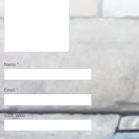
Nama
*
Email
*
Situs Web