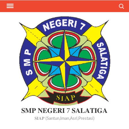
Skip
Search
to
content
𝐒𝐌𝐏 𝐍𝐄𝐆𝐄𝐑𝐈 7 𝐒𝐀𝐋𝐀𝐓𝐈𝐆𝐀
𝐒𝐈𝐀𝐏 (Santun,Iman,Asri,Prestasi)