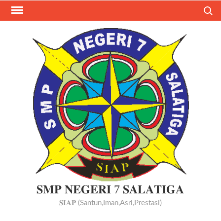
Search
𝐒𝐌𝐏 𝐍𝐄𝐆𝐄𝐑𝐈 7 𝐒𝐀𝐋𝐀𝐓𝐈𝐆𝐀
𝐒𝐈𝐀𝐏 (Santun,Iman,Asri,Prestasi)