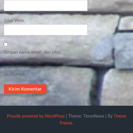
Situs Web
Simpan nama, email, dan situs
web saya pada peramban ini
untuk komentar saya
berikutnya.
Proudly powered by WordPress
|
Theme: TimesNews
|
By
Theme
Freesia
.