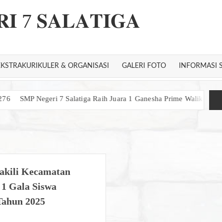
𝐈 7 𝐒𝐀𝐋𝐀𝐓𝐈𝐆𝐀
EKSTRAKURIKULER & ORGANISASI
GALERI FOTO
INFORMASI 
SMP Negeri 7 Salatiga Raih Juara 1 Ganesha Prime Walikota Cup 2
kili Kecamatan
 1 Gala Siswa
Tahun 2025