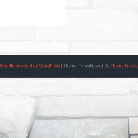
Proudly powered by WordPress
|
Theme: TimesNews
|
By
Theme Freesia