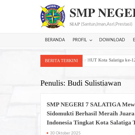
Skip
𝐒𝐌𝐏 𝐍𝐄𝐆𝐄
to
content
𝐒𝐈𝐀𝐏 (Santun,Iman,Asri,Prestasi)
BERANDA
PROFIL
DOWNLOAD
emukau dalam Festival Seni dan Bazar HUT Kota Salatiga ke-1276
BERITA TERKINI
Penulis:
Budi Sulistiawan
SMP NEGERI 7 SALATIGA Mewa
Sidomukti Berhasil Meraih Juara
Indonesia Tingkat Kota Salatiga 
30 Oktober 2025