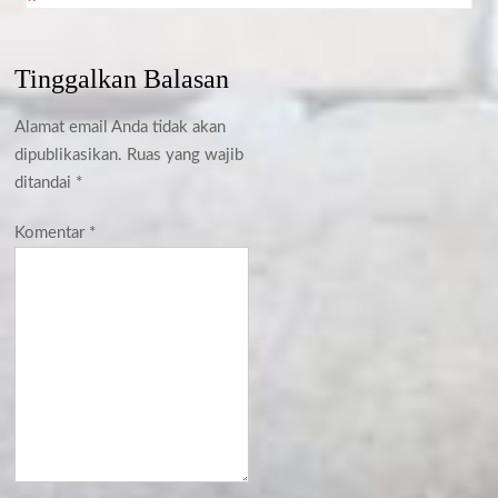
Tinggalkan Balasan
Alamat email Anda tidak akan
dipublikasikan.
Ruas yang wajib
ditandai
*
Komentar
*