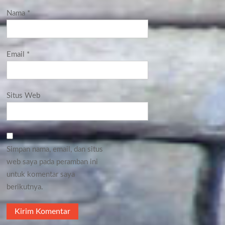
Nama
*
Email
*
Situs Web
Simpan nama, email, dan situs
web saya pada peramban ini
untuk komentar saya
berikutnya.