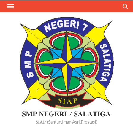
Skip
Search
to
content
𝐒𝐌𝐏 𝐍𝐄𝐆𝐄𝐑𝐈 7 𝐒𝐀𝐋𝐀𝐓𝐈𝐆𝐀
𝐒𝐈𝐀𝐏 (Santun,Iman,Asri,Prestasi)