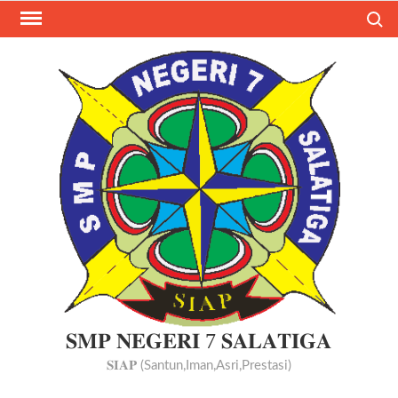
Skip
Search
to
content
𝐒𝐌𝐏 𝐍𝐄𝐆𝐄𝐑𝐈 7 𝐒𝐀𝐋𝐀𝐓𝐈𝐆𝐀
𝐒𝐈𝐀𝐏 (Santun,Iman,Asri,Prestasi)