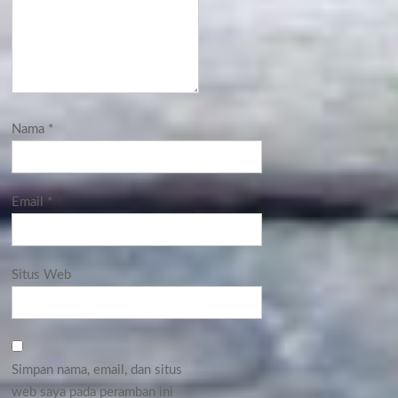
Nama
*
Email
*
Situs Web
Simpan nama, email, dan situs
web saya pada peramban ini